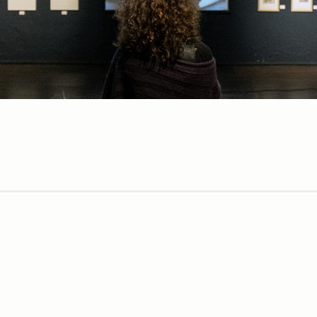
è
magnifico