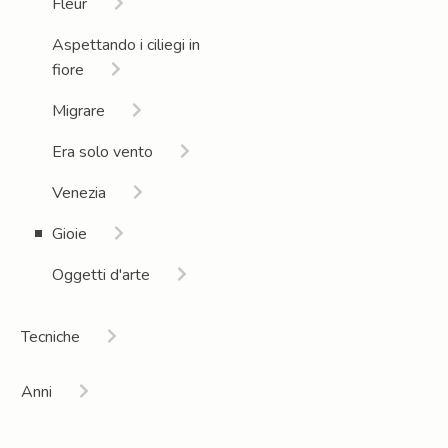
Fleur
Aspettando i ciliegi in
fiore
Migrare
Era solo vento
Venezia
Gioie
Oggetti d'arte
Tecniche
Installazione |
Anni
performance artistica
sociale
2026