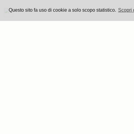
2014
Questo sito fa uso di cookie a solo scopo statistico.
Scopri 
2013
2012
2011
2010
2009
2008
2006
1967