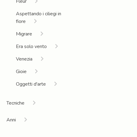
Fleur
Aspettando i ciliegi in
fiore
Migrare
Era solo vento
Venezia
Gioie
Oggetti d'arte
Tecniche
Installazione |
Anni
performance artistica
sociale
2026