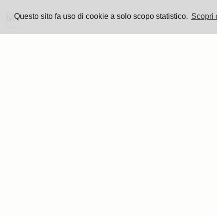
2014
Questo sito fa uso di cookie a solo scopo statistico.
Scopri 
2013
2012
2011
2010
2009
2008
2006
1967